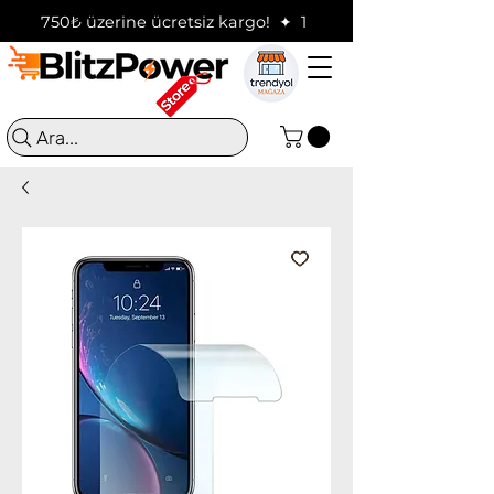
750₺ üzerine ücretsiz kargo!  ✦  16:00'a kadar verilen sip
Ara...