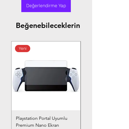
Değerlendirme Yap
Beğenebileceklerin
Yeni
Playstation Portal Uyumlu
Toyota Corolla (2020-
Premium Nano Ekran
Silver Nano Ekran Ko