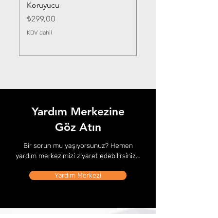
Koruyucu
Fiyat
₺359,00
Fiyat
₺299,00
KDV dahil
KDV dahil
Yardım Merkezine
Göz Atın
Bir sorun mu yaşıyorsunuz? Hemen
yardım merkezimizi ziyaret edebilirsiniz...
Yardım Merkezi