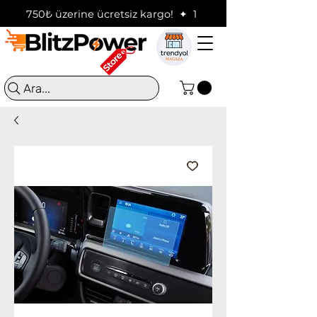
750₺ üzerine ücretsiz kargo!  ✦  16:00'a kadar verilen sip
Ara...