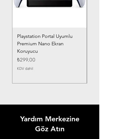
Playstation Portal Uyumlu
Toyota Corolla (2020-
Premium Nano Ekran
Silver Nano Ekran Ko
Koruyucu
Fiyat
₺359,00
Fiyat
₺299,00
KDV dahil
KDV dahil
Yardım Merkezine
Göz Atın