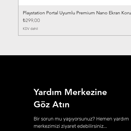
Playstation Portal Uyumlu Premium Nano Ekran Kor
Fiyat
₺299,00
KDV dahil
Yardım Merkezine
Göz Atın
Bir sorun mu yaşıyorsunuz? Hemen yardım
merkezimizi ziyaret edebilirsiniz...