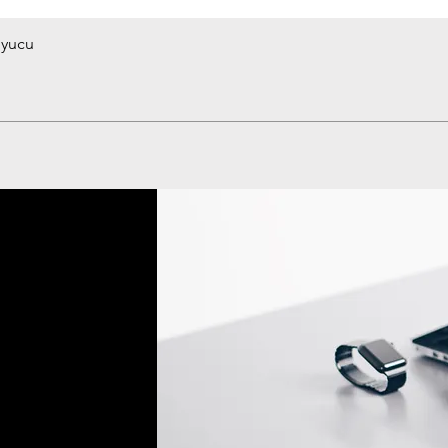
uyucu
Hızlı Bakış