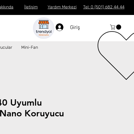
akkında
İletişim
Yardım Merkezi
Tel: 0 (501) 682 44 44
Giriş
ucular
Mini-Fan
40 Uyumlu
Nano Koruyucu