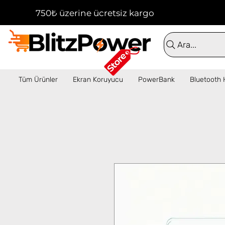
750₺ üzerine ücretsiz kargo!  ✦  16:00'a kadar 
Ara...
Tüm Ürünler
Ekran Koruyucu
PowerBank
Bluetooth 