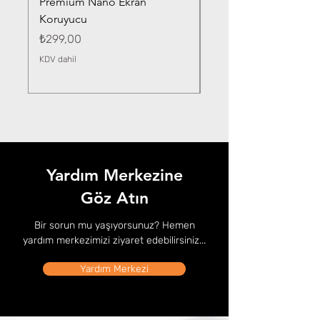
Premium Nano Ekran
Silver Nano Ekran Ko
Koruyucu
Fiyat
₺359,00
Fiyat
₺299,00
KDV dahil
KDV dahil
Yardım Merkezine
Göz Atın
Bir sorun mu yaşıyorsunuz? Hemen
yardım merkezimizi ziyaret edebilirsiniz...
Yardım Merkezi