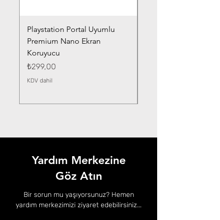
Playstation Portal Uyumlu
Toyota Corolla (2020-
Premium Nano Ekran
Silver Nano Ekran Ko
Koruyucu
Fiyat
₺359,00
Fiyat
₺299,00
KDV dahil
KDV dahil
Yardım Merkezine
Göz Atın
Bir sorun mu yaşıyorsunuz? Hemen
yardım merkezimizi ziyaret edebilirsiniz...