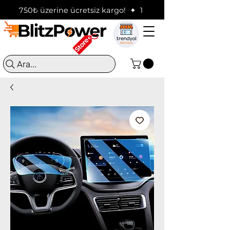
750₺ üzerine ücretsiz kargo!  ✦  16:00'a kadar verilen sip
Ara...