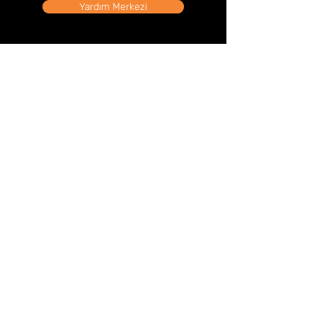
Yardım Merkezi
Mağaza Adresi
Tahtakale Mah. Hasırcılar Cad. Hasırcılar İş Merkezi
No:21/302 Eminönü/İSTANBUL