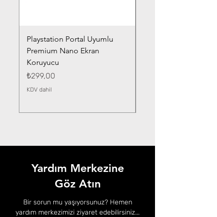
Playstation Portal Uyumlu
Toyota Corolla (2020-
Premium Nano Ekran
Silver Nano Ekran Ko
Koruyucu
Fiyat
₺359,00
Fiyat
₺299,00
KDV dahil
KDV dahil
Yardım Merkezine
Göz Atın
Bir sorun mu yaşıyorsunuz? Hemen
yardım merkezimizi ziyaret edebilirsiniz...