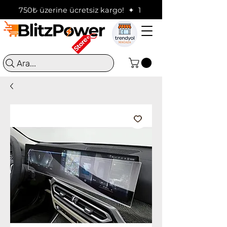
750₺ üzerine ücretsiz kargo!  ✦  16:00'a kadar verilen sip
Ara...