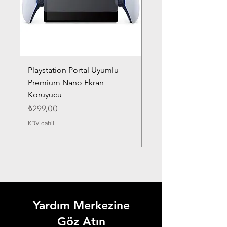
Playstation Portal Uyumlu
Toyota Corolla (2020-
Premium Nano Ekran
Silver Nano Ekran Ko
Koruyucu
Fiyat
₺359,00
Fiyat
₺299,00
KDV dahil
KDV dahil
Yardım Merkezine
Göz Atın