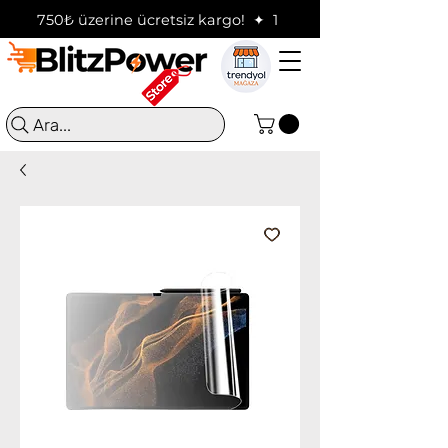
750₺ üzerine ücretsiz kargo!  ✦  16:00'a kadar verilen sip
Ara...