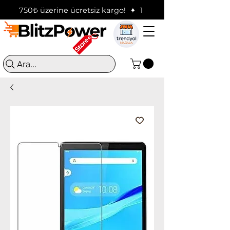
750₺ üzerine ücretsiz kargo!  ✦  16:00'a kadar verilen sip
Ara...