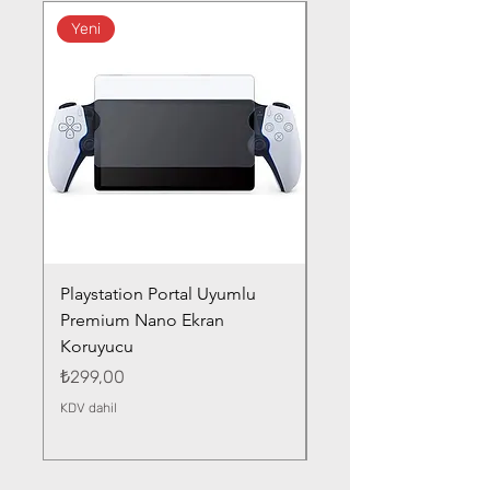
Yeni
Playstation Portal Uyumlu
Toyota Corolla (2020-
Premium Nano Ekran
Silver Nano Ekran Ko
Koruyucu
Fiyat
₺359,00
Fiyat
₺299,00
KDV dahil
KDV dahil