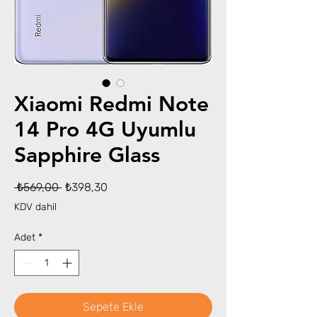
Xiaomi Redmi Note
14 Pro 4G Uyumlu
Sapphire Glass
Normal
İndirimli
 ₺569,00 
₺398,30
Fiyat
Fiyat
KDV dahil
Adet
*
Sepete Ekle