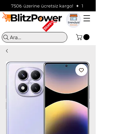
750₺ üzerine ücretsiz kargo!  ✦  16:00'a kadar verilen sip
Ara...