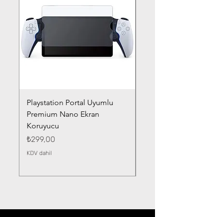
Playstation Portal Uyumlu
Toyota Corolla (2020-
Premium Nano Ekran
Silver Nano Ekran Ko
Koruyucu
Fiyat
₺359,00
Fiyat
₺299,00
KDV dahil
KDV dahil