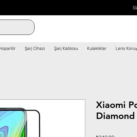
H
verilen siparişler aynı gün kargo!  ✦   
Hoparlör
Şarj Cihazı
Şarj Kablosu
Kulaklıklar
Lens Koruy
Xiaomi P
Diamond
Fiyat