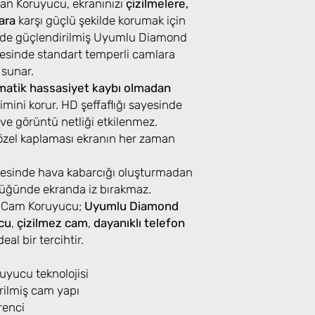
n Koruyucu, ekranınızı
çizilmelere,
ara
karşı güçlü şekilde korumak için
iğinde güçlendirilmiş Uyumlu Diamond
esinde standart temperli camlara
 sunar.
atik hassasiyet kaybı olmadan
mini korur. HD şeffaflığı sayesinde
ı ve görüntü netliği etkilenmez.
özel kaplaması ekranın her zaman
ayesinde hava kabarcığı oluşturmadan
üldüğünde ekranda iz bırakmaz.
 Cam Koruyucu;
Uyumlu Diamond
cu
,
çizilmez cam
,
dayanıklı telefon
eal bir tercihtir.
yucu teknolojisi
rilmiş cam yapı
renci