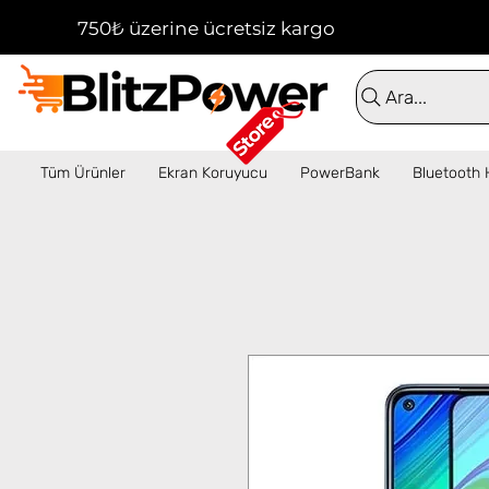
750₺ üzerine ücretsiz kargo!  ✦  16:00'a kadar 
Ara...
Tüm Ürünler
Ekran Koruyucu
PowerBank
Bluetooth 