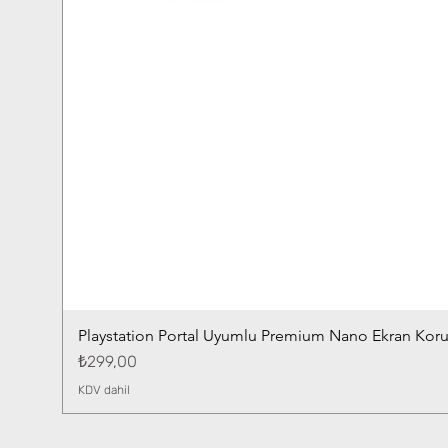
Playstation Portal Uyumlu Premium Nano Ekran Kor
Fiyat
₺299,00
KDV dahil