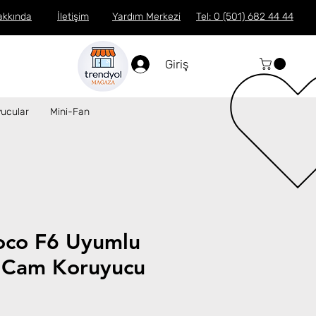
akkında
İletişim
Yardım Merkezi
Tel: 0 (501) 682 44 44
Giriş
ucular
Mini-Fan
oco F6 Uyumlu
 Cam Koruyucu