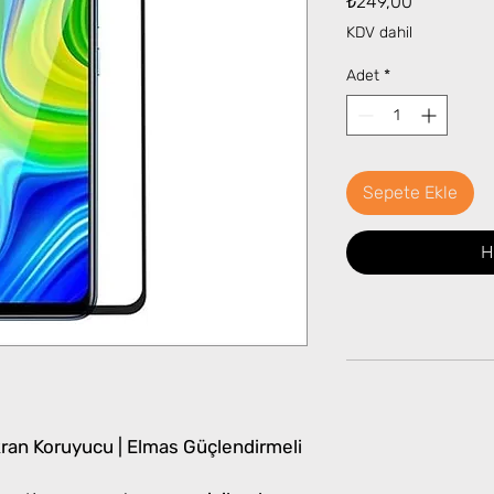
₺249,00
KDV dahil
Adet
*
Sepete Ekle
H
an Koruyucu | Elmas Güçlendirmeli