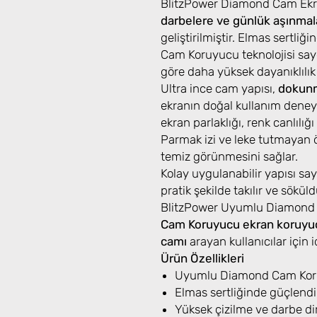
BlitzPower Diamond Cam Ekra
darbelere ve günlük aşınmal
geliştirilmiştir. Elmas sertl
Cam Koruyucu teknolojisi say
göre daha yüksek dayanıklılık
Ultra ince cam yapısı,
dokunm
ekranın doğal kullanım deneyi
ekran parlaklığı, renk canlılığ
Parmak izi ve leke tutmayan 
temiz görünmesini sağlar.
Kolay uygulanabilir yapısı s
pratik şekilde takılır ve sök
BlitzPower Uyumlu Diamond
Cam Koruyucu ekran koruyu
camı
arayan kullanıcılar için id
Ürün Özellikleri
Uyumlu Diamond Cam Koru
Elmas sertliğinde güçlendi
Yüksek çizilme ve darbe di