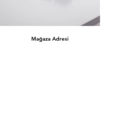
Mağaza Adresi
Tahtakale Mah. Hasırcılar Cad. Hasırcılar İş Merkezi
No:21/302 Eminönü/İSTANBUL
info@blitzpower.com.tr
+90 501 682 44 44
Müşteri Desteği