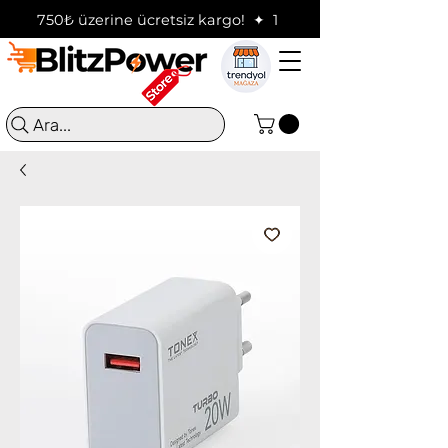
750₺ üzerine ücretsiz kargo!  ✦  16:00'a kadar verilen sip
Ara...