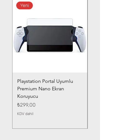
Yeni
Playstation Portal Uyumlu
Toyota Corolla (2020-
Premium Nano Ekran
Silver Nano Ekran Ko
Koruyucu
Fiyat
₺359,00
Fiyat
₺299,00
KDV dahil
KDV dahil