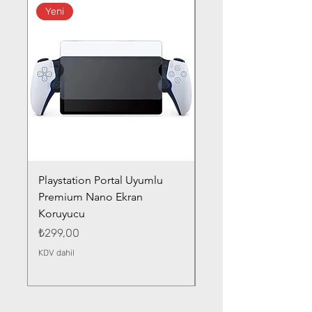
Yeni
Playstation Portal Uyumlu
Toyota Corolla (2020-
Premium Nano Ekran
Silver Nano Ekran Ko
Koruyucu
Fiyat
₺359,00
Fiyat
₺299,00
KDV dahil
KDV dahil