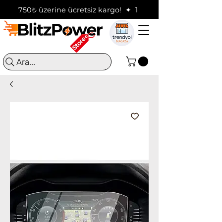
750₺ üzerine ücretsiz kargo!  ✦  16:00'a kadar verilen sip
Ara...