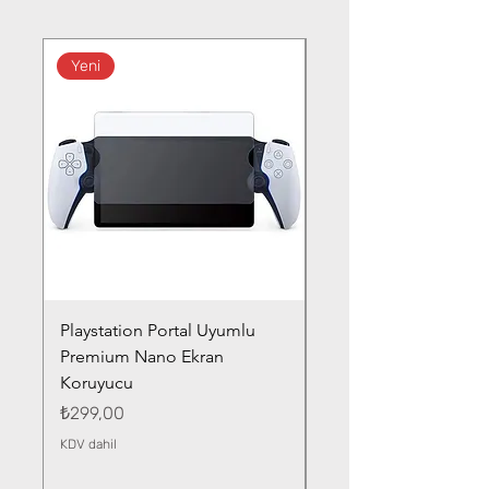
Yeni
Playstation Portal Uyumlu
Toyota Corolla (2020-
Premium Nano Ekran
Silver Nano Ekran Ko
Koruyucu
Fiyat
₺359,00
Fiyat
₺299,00
KDV dahil
KDV dahil