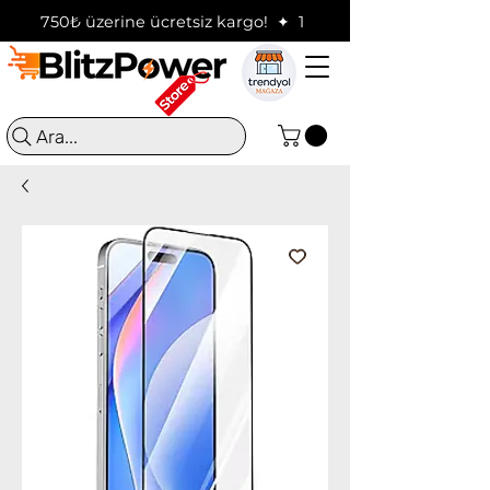
750₺ üzerine ücretsiz kargo!  ✦  16:00'a kadar verilen sip
Ara...