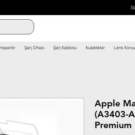
H
verilen siparişler aynı gün kargo!  ✦   
Hoparlör
Şarj Cihazı
Şarj Kablosu
Kulaklıklar
Lens Koruy
Apple Ma
(A3403-A
Premium 