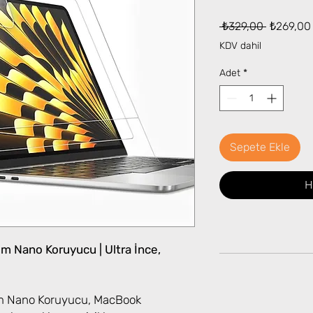
Normal
 ₺329,00 
₺269,00
Fiyat
KDV dahil
Adet
*
Sepete Ekle
H
 Nano Koruyucu | Ultra İnce,
m Nano Koruyucu, MacBook