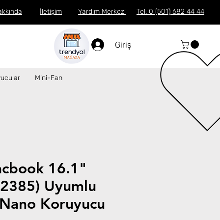
akkında
İletişim
Yardım Merkezi
Tel: 0 (501) 682 44 44
Giriş
ucular
Mini-Fan
cbook 16.1"
2385) Uyumlu
Nano Koruyucu