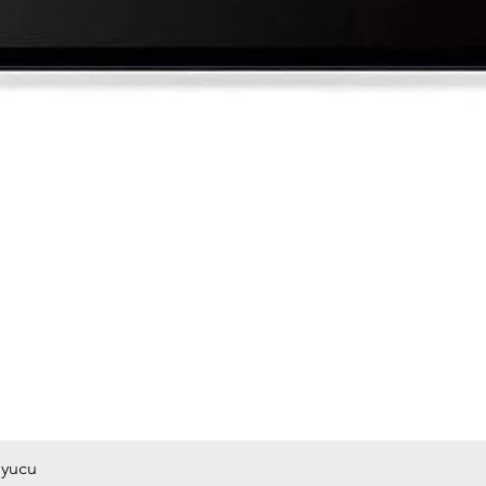
uyucu
Hızlı Bakış