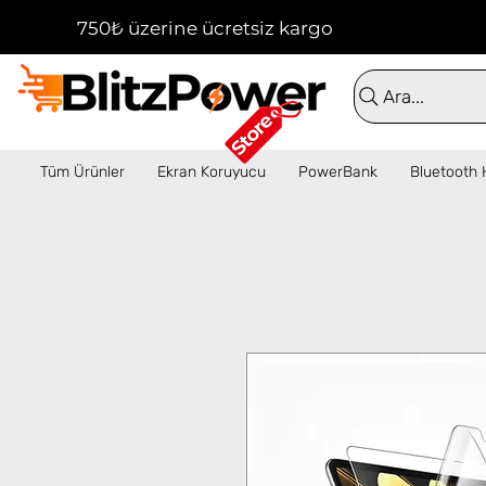
750₺ üzerine ücretsiz kargo!  ✦  16:00'a kadar 
Ara...
Tüm Ürünler
Ekran Koruyucu
PowerBank
Bluetooth 