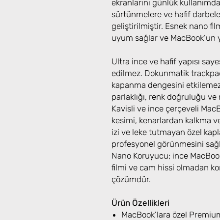
ekranlarını günlük kullanımda
sürtünmelere ve hafif darbele
geliştirilmiştir. Esnek nano fi
uyum sağlar ve MacBook’un yü
Ultra ince ve hafif yapısı sa
edilmez. Dokunmatik trackpad
kapanma dengesini etkilemez.
parlaklığı, renk doğruluğu ve n
Kavisli ve ince çerçeveli Mac
kesimi, kenarlardan kalkma 
izi ve leke tutmayan özel kap
profesyonel görünmesini sağ
Nano Koruyucu; ince MacBook
filmi ve cam hissi olmadan kor
çözümdür.
Ürün Özellikleri
MacBook’lara özel Premium 