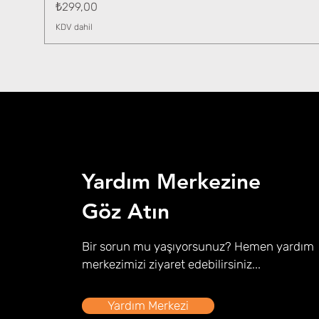
Fiyat
₺299,00
KDV dahil
Yardım Merkezine
Göz Atın
Bir sorun mu yaşıyorsunuz? Hemen yardım
merkezimizi ziyaret edebilirsiniz...
Yardım Merkezi