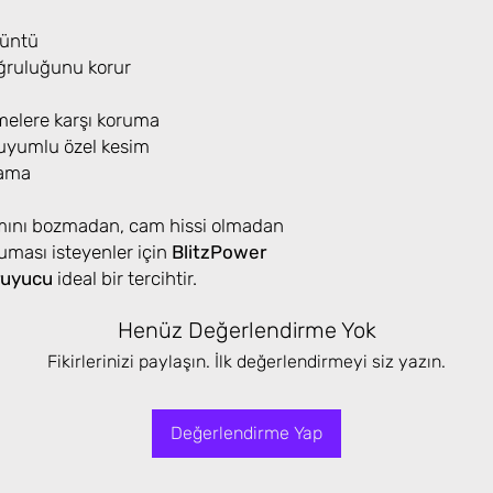
rüntü
oğruluğunu korur
melere karşı koruma
uyumlu özel kesim
lama
mını bozmadan, cam hissi olmadan
ruması isteyenler için
BlitzPower
ruyucu
ideal bir tercihtir.
Henüz Değerlendirme Yok
Fikirlerinizi paylaşın. İlk değerlendirmeyi siz yazın.
Değerlendirme Yap