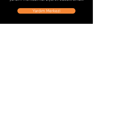
Yardım Merkezi
Mağaza Adresi
Tahtakale Mah. Hasırcılar Cad. Hasırcılar İş Merkezi