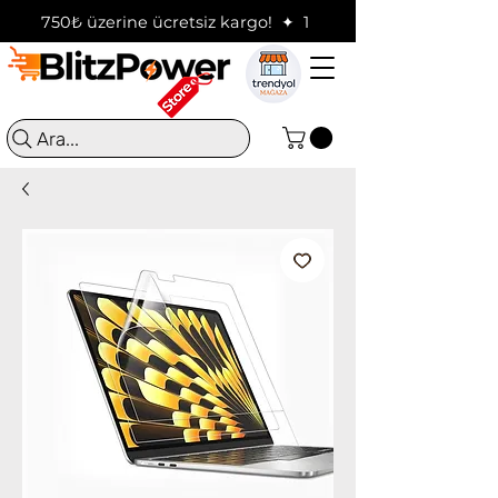
750₺ üzerine ücretsiz kargo!  ✦  16:00'a kadar verilen sip
Ara...