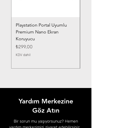
Playstation Portal Uyumlu
Toyota Corolla (2020-
Premium Nano Ekran
Silver Nano Ekran Ko
Koruyucu
Fiyat
₺359,00
Fiyat
₺299,00
KDV dahil
KDV dahil
Yardım Merkezine
Göz Atın
Bir sorun mu yaşıyorsunuz? Hemen
yardım merkezimizi ziyaret edebilirsiniz...