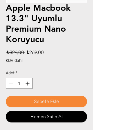
Apple Macbook
13.3" Uyumlu
Premium Nano
Koruyucu
Normal
İndirimli
 ₺329,00 
₺269,00
Fiyat
Fiyat
KDV dahil
Adet
*
Sepete Ekle
Hemen Satın Al