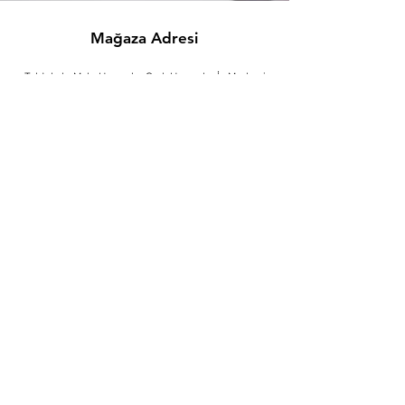
Mağaza Adresi
Tahtakale Mah. Hasırcılar Cad. Hasırcılar İş Merkezi
No:21/302 Eminönü/İSTANBUL
info@blitzpower.com.tr
+90 501 682 44 44
Müşteri Desteği
Bize Ulaşın
Yardım Merkezi
Hakkında