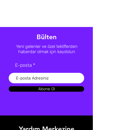
Bülten
Yeni gelenler ve özel tekliflerden
haberdar olmak için kaydolun
E-posta
Abone Ol
Yardım Merkezine