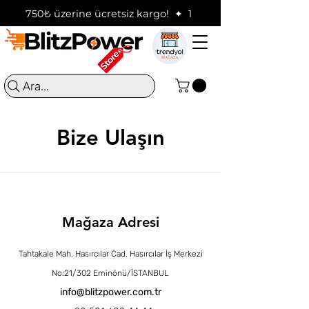
750₺ üzerine ücretsiz kargo!  ✦  16:00'a kadar verilen sip
Ara...
Bize Ulaşın
Mağaza Adresi
Tahtakale Mah. Hasırcılar Cad. Hasırcılar İş Merkezi
No:21/302 Eminönü/İSTANBUL
info@blitzpower.com.tr